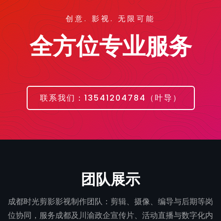
创意. 影视. 无限可能
全方位专业服务
联系我们：13541204784（叶导）
团队展示
成都时光剪影影视制作团队：剪辑、摄像、编导与后期等岗
李馨怡
奉俊逸
位协同，服务成都及川渝政企宣传片、活动直播与数字化内
杜磊
叶江