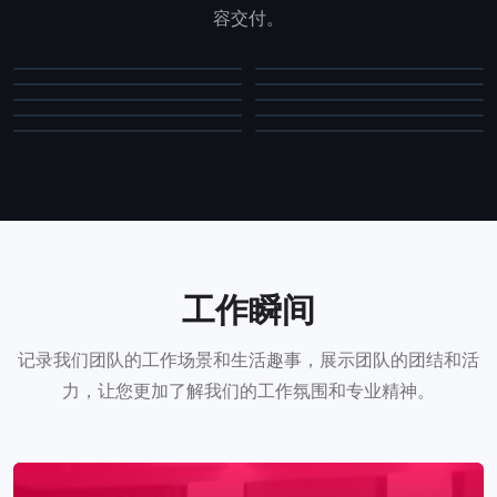
雷双玮
苏鑫
高级剪辑师
高级摄像师
容交付。
李鑫
林航
高级摄像师
管理者,青年导演,联合创始
张杰
杜冰
联合创始人,高级客户经理
首席影像总监,网络直播工程师
详细
详细
高级摄像师,资深直播技术员
高级摄像师
详细
详细
合伙人,艺术总监,德阳站CEO
财务官,人力资源,联合创始
详细
详细
详细
详细
详细
详细
工作瞬间
记录我们团队的工作场景和生活趣事，展示团队的团结和活
力，让您更加了解我们的工作氛围和专业精神。