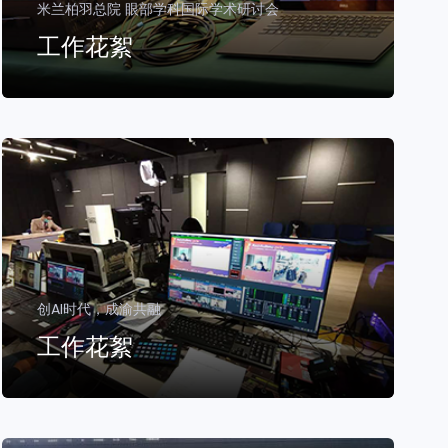
米兰柏羽总院 眼部学科国际学术研讨会
工作花絮
创AI时代，成渝共融
工作花絮