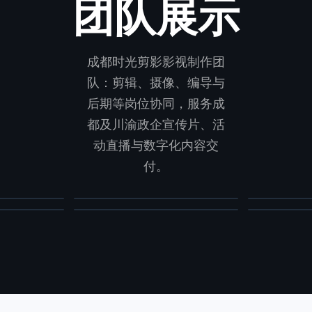
团队展示
成都时光剪影影视制作团
队：剪辑、摄像、编导与
后期等岗位协同，服务成
都及川渝政企宣传片、活
杜磊
动直播与数字化内容交
林航
师
高级摄像师
管理者,
付。
直播技术员
高级摄像师
合伙人,
详细
详细